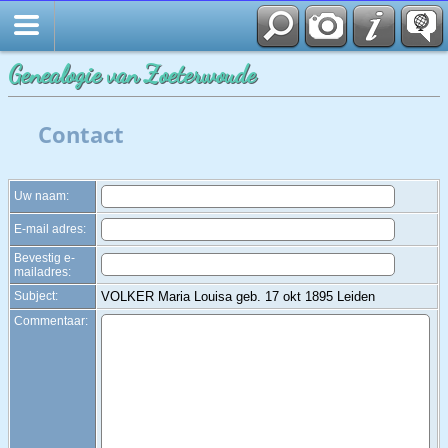
Zoek
Genealogie van Zoeterwoude
Contact
Uw naam:
E-mail adres:
Bevestig e-
mailadres:
Subject:
VOLKER Maria Louisa geb. 17 okt 1895 Leiden
Commentaar: