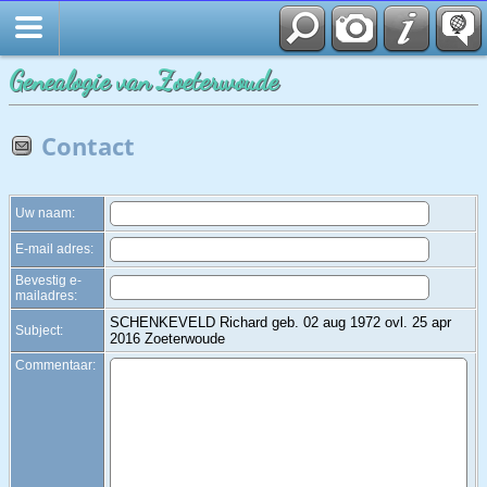
Zoek
Genealogie van Zoeterwoude
Contact
Uw naam:
E-mail adres:
Bevestig e-
mailadres:
SCHENKEVELD Richard geb. 02 aug 1972 ovl. 25 apr
Subject:
2016 Zoeterwoude
Commentaar: