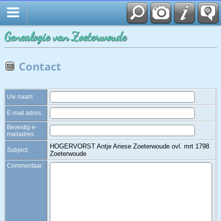
Zoek
Genealogie van Zoeterwoude
Contact
Uw naam:
E-mail adres:
Bevestig e-
mailadres:
HOGERVORST Antje Ariese Zoeterwoude ovl. mrt 1798
Subject:
Zoeterwoude
Commentaar: