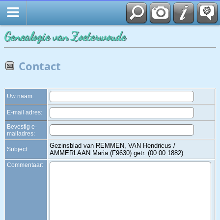
Zoek
Genealogie van Zoeterwoude
Contact
Uw naam:
E-mail adres:
Bevestig e-
mailadres:
Gezinsblad van REMMEN, VAN Hendricus /
Subject:
AMMERLAAN Maria (F9630) getr. (00 00 1882)
Commentaar: