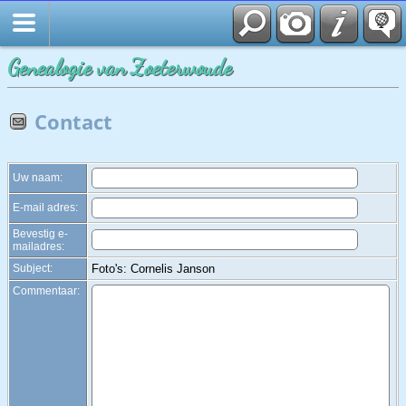
Zoek
Genealogie van Zoeterwoude
Contact
Uw naam:
E-mail adres:
Bevestig e-
mailadres:
Subject:
Foto's: Cornelis Janson
Commentaar: