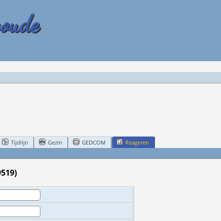
woude
Tijdlijn
Gezin
GEDCOM
Reageren
9519)