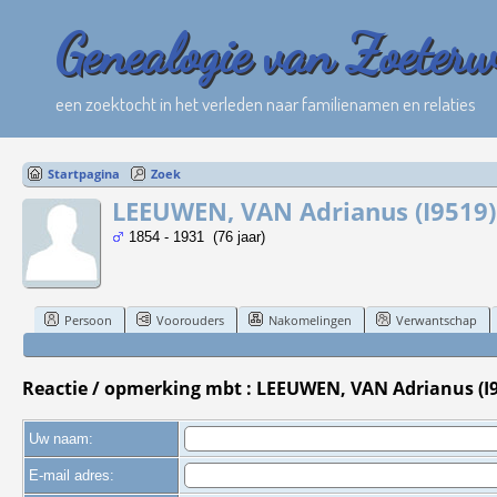
Genealogie van Zoeter
een zoektocht in het verleden naar familienamen en relaties
Startpagina
Zoek
LEEUWEN, VAN Adrianus (I9519)
1854 - 1931 (76 jaar)
Persoon
Voorouders
Nakomelingen
Verwantschap
Reactie / opmerking mbt : LEEUWEN, VAN Adrianus (I
Uw naam:
E-mail adres: