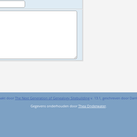
aakt door
The Next Generation of Genealogy Sitebuilding
v. 13.1, geschreven door Dar
Gegevens onderhouden door
Thea Onderwater
.