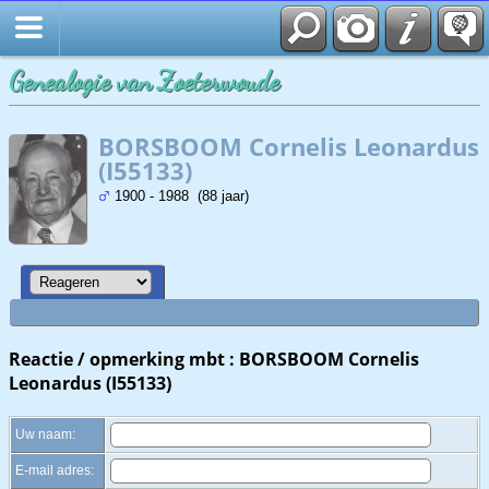
Zoek
Genealogie van Zoeterwoude
BORSBOOM Cornelis Leonardus
(I55133)
1900 - 1988 (88 jaar)
Reactie / opmerking mbt : BORSBOOM Cornelis
Leonardus (I55133)
Uw naam:
E-mail adres: