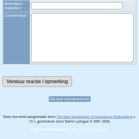
Bevestig e-
mailadres:
Commentaar:
Ga naar standaard site
Deze site werd aangemaakt door
The Next Generation of Genealogy Sitebuilding
v.
13.1, geschreven door Darrin Lythgoe © 2001-2026.
Gegevens onderhouden door
Thea Onderwater
.