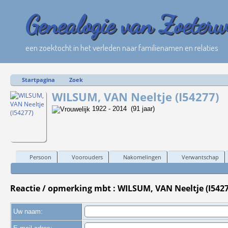
Genealogie van Zoeter
een zoektocht in het verleden naar familienamen en relaties
Startpagina
Zoek
WILSUM, VAN Neeltje (I54277)
1922 - 2014 (91 jaar)
Persoon
Voorouders
Nakomelingen
Verwantschap
Reactie / opmerking mbt : WILSUM, VAN Neeltje (I5427
Uw naam: