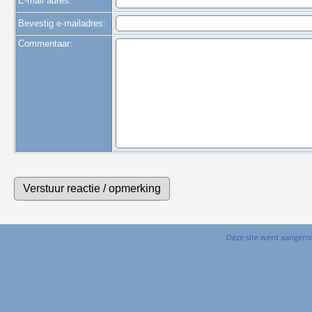
E-mail adres:
Bevestig e-mailadres:
Commentaar:
Deze site werd aangem