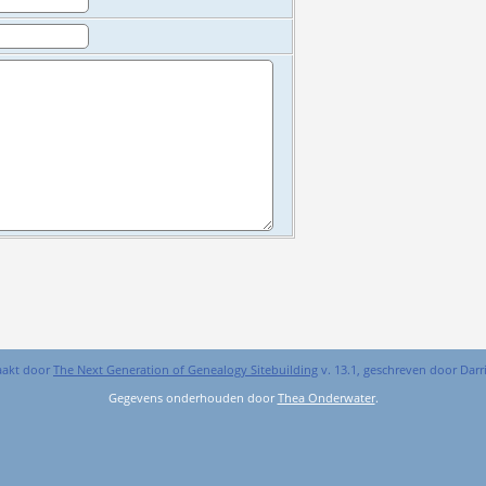
aakt door
The Next Generation of Genealogy Sitebuilding
v. 13.1, geschreven door Dar
Gegevens onderhouden door
Thea Onderwater
.