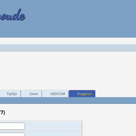
woude
Tijdlijn
Gezin
GEDCOM
Reageren
7)