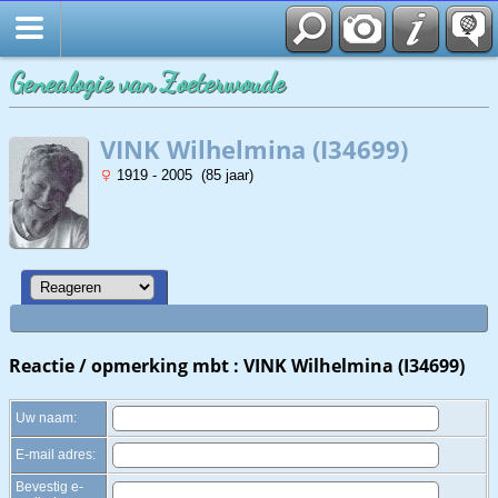
Zoek
Genealogie van Zoeterwoude
VINK Wilhelmina (I34699)
1919 - 2005 (85 jaar)
Reactie / opmerking mbt : VINK Wilhelmina (I34699)
Uw naam:
E-mail adres:
Bevestig e-