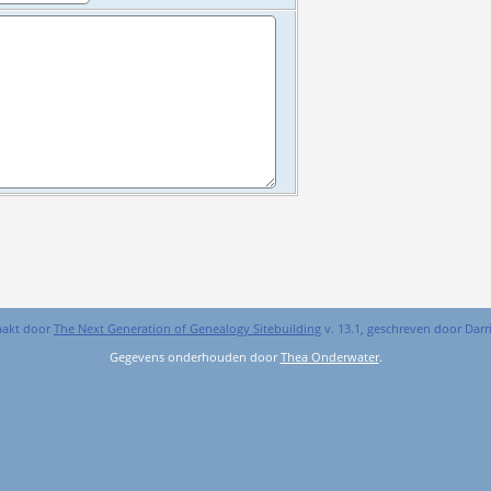
aakt door
The Next Generation of Genealogy Sitebuilding
v. 13.1, geschreven door Dar
Gegevens onderhouden door
Thea Onderwater
.