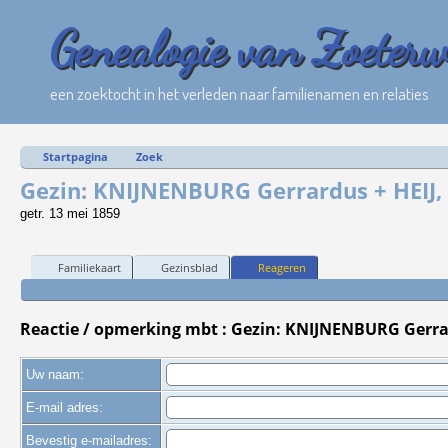
Genealogie van Zoeter
een zoektocht in het verleden naar familienamen en relaties
Startpagina
Zoek
Gezin: KNIJNENBURG Gerrardus + HEIJ, 
getr. 13 mei 1859
Familiekaart
Gezinsblad
Reageren
Reactie / opmerking mbt : Gezin: KNIJNENBURG Gerrar
Uw naam:
E-mail adres:
Bevestig e-mailadres: