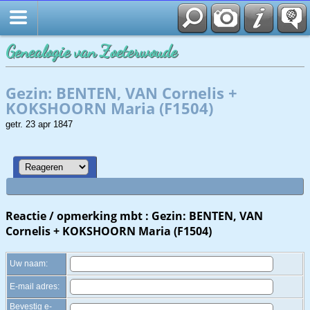
Zoek
Genealogie van Zoeterwoude
Gezin: BENTEN, VAN Cornelis +
KOKSHOORN Maria (F1504)
getr. 23 apr 1847
Reactie / opmerking mbt : Gezin: BENTEN, VAN
Cornelis + KOKSHOORN Maria (F1504)
Uw naam:
E-mail adres:
Bevestig e-