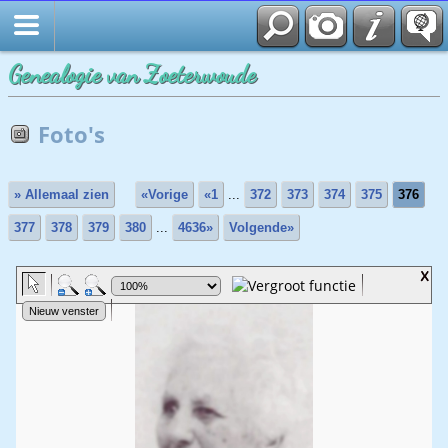
Genealogie van Zoeterwoude
Foto's
» Allemaal zien
«Vorige
«1
...
372
373
374
375
376
377
378
379
380
...
4636»
Volgende»