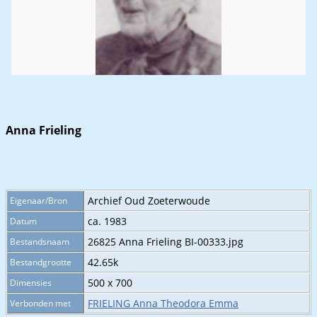
Anna Frieling
Archief Oud Zoeterwoude
Eigenaar/Bron
ca. 1983
Datum
26825 Anna Frieling BI-00333.jpg
Bestandsnaam
42.65k
Bestandgrootte
500 x 700
Dimensies
FRIELING Anna Theodora Emma
Verbonden met