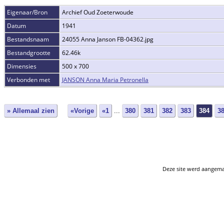
Eigenaar/Bron
Archief Oud Zoeterwoude
Datum
1941
Bestandsnaam
24055 Anna Janson FB-04362.jpg
Bestandgrootte
62.46k
Dimensies
500 x 700
Verbonden met
JANSON Anna Maria Petronella
» Allemaal zien
«Vorige
«1
...
380
381
382
383
384
3
Deze site werd aangem