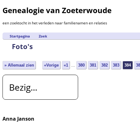
Genealogie van Zoeterwoude
een zoektocht in het verleden naar familienamen en relaties
Startpagina
Zoek
Foto's
» Allemaal zien
«Vorige
«1
...
380
381
382
383
384
3
Bezig...
Anna Janson