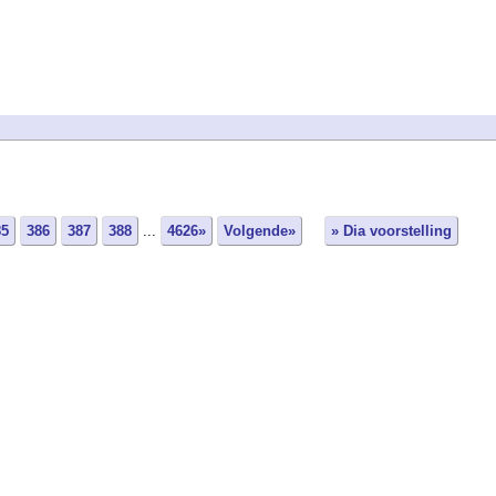
85
386
387
388
...
4626»
Volgende»
» Dia voorstelling