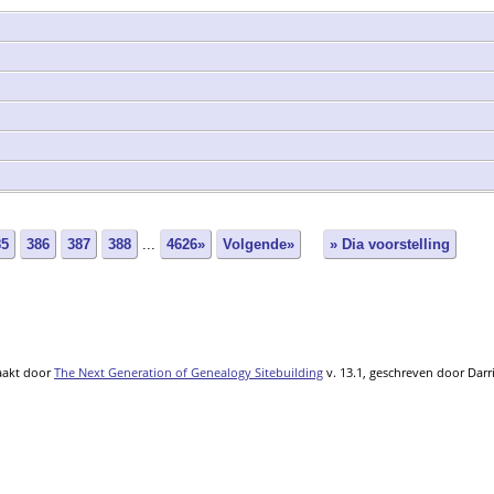
85
386
387
388
...
4626»
Volgende»
» Dia voorstelling
aakt door
The Next Generation of Genealogy Sitebuilding
v. 13.1, geschreven door Dar
Gegevens onderhouden door
Thea Onderwater
.