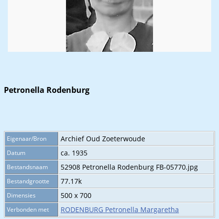
Petronella Rodenburg
Archief Oud Zoeterwoude
Eigenaar/Bron
ca. 1935
Datum
52908 Petronella Rodenburg FB-05770.jpg
Bestandsnaam
77.17k
Bestandgrootte
500 x 700
Dimensies
RODENBURG Petronella Margaretha
Verbonden met