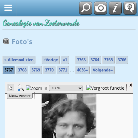
Genealogie van Zoeterwoude
Foto's
» Allemaal zien
«Vorige
«1
...
3763
3764
3765
3766
3767
3768
3769
3770
3771
...
4636»
Volgende»