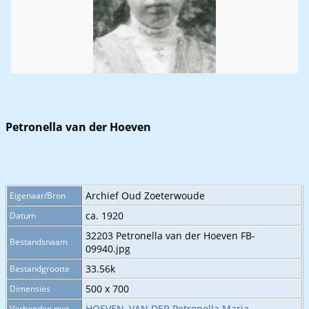
Petronella van der Hoeven
Archief Oud Zoeterwoude
Eigenaar/Bron
ca. 1920
Datum
32203 Petronella van der Hoeven FB-
Bestandsnaam
09940.jpg
33.56k
Bestandgrootte
500 x 700
Dimensies
HOEVEN, VAN DER Petronella Maria
Verbonden met