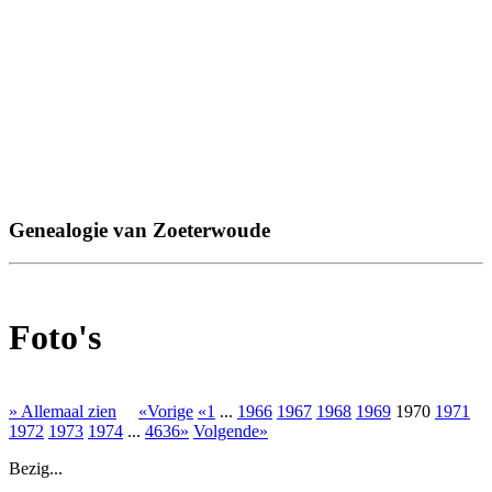
Genealogie van Zoeterwoude
Foto's
» Allemaal zien
«Vorige
«1
...
1966
1967
1968
1969
1970
1971
1972
1973
1974
...
4636»
Volgende»
Bezig...