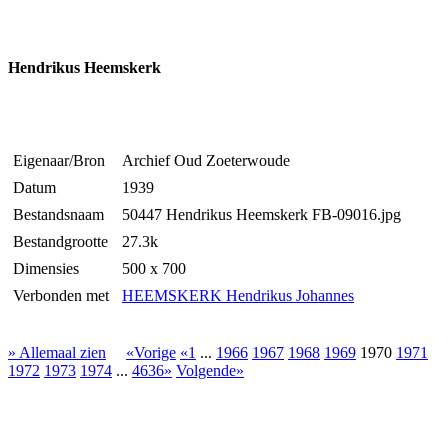
Hendrikus Heemskerk
Eigenaar/Bron
Archief Oud Zoeterwoude
Datum
1939
Bestandsnaam
50447 Hendrikus Heemskerk FB-09016.jpg
Bestandgrootte
27.3k
Dimensies
500 x 700
Verbonden met
HEEMSKERK Hendrikus Johannes
» Allemaal zien
«Vorige
«1
...
1966
1967
1968
1969
1970
1971
1972
1973
1974
...
4636»
Volgende»