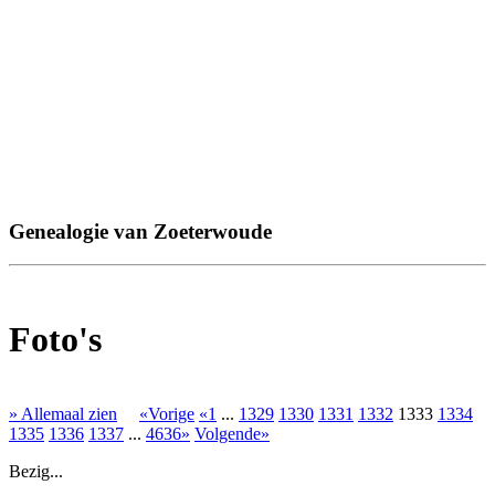
Genealogie van Zoeterwoude
Foto's
» Allemaal zien
«Vorige
«1
...
1329
1330
1331
1332
1333
1334
1335
1336
1337
...
4636»
Volgende»
Bezig...