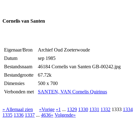
Cornelis van Santen
Eigenaar/Bron
Archief Oud Zoeterwoude
Datum
sep 1985
Bestandsnaam
46184 Cornelis van Santen GB-00242.jpg
Bestandgrootte
67.72k
Dimensies
500 x 700
Verbonden met
SANTEN, VAN Cornelis Quirinus
» Allemaal zien
«Vorige
«1
...
1329
1330
1331
1332
1333
1334
1335
1336
1337
...
4636»
Volgende»