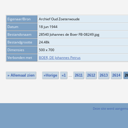
Eigenaar/Bron
Archief Oud Zoeterwoude
Datum
18 jun 1944
Bestandsnaam
28540 Johannes de Boer FB-08249.jpg
Bestandgrootte
24.48k
Dimensies
500 x 700
Verbonden met
BOER, DE Johannes Petrus
» Allemaal zien
«Vorige
«1
...
2611
2612
2613
2614
2
Deze site werd aangem