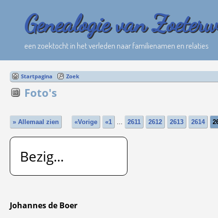
Genealogie van Zoeter
een zoektocht in het verleden naar familienamen en relaties
Startpagina
Zoek
Foto's
» Allemaal zien
«Vorige
«1
...
2611
2612
2613
2614
2
Bezig...
Johannes de Boer