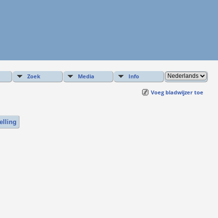
Zoek
Media
Info
Voeg bladwijzer toe
elling