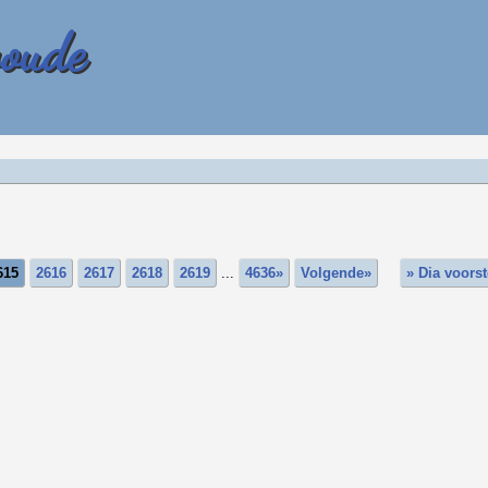
woude
615
2616
2617
2618
2619
...
4636»
Volgende»
» Dia voorst