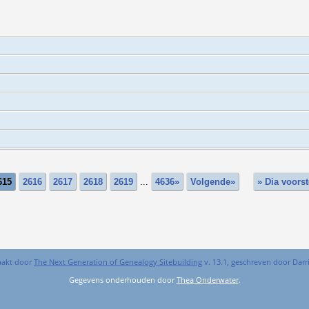
615
2616
2617
2618
2619
...
4636»
Volgende»
» Dia voorst
aakt door
The Next Generation of Genealogy Sitebuilding
v. 13.1, geschreven door Dar
Gegevens onderhouden door
Thea Onderwater
.