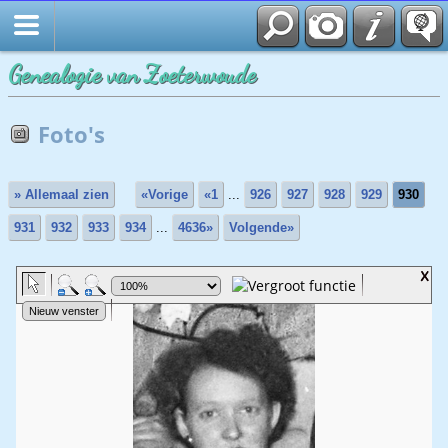
Genealogie van Zoeterwoude
Foto's
» Allemaal zien
«Vorige
«1
...
926
927
928
929
930
931
932
933
934
...
4636»
Volgende»