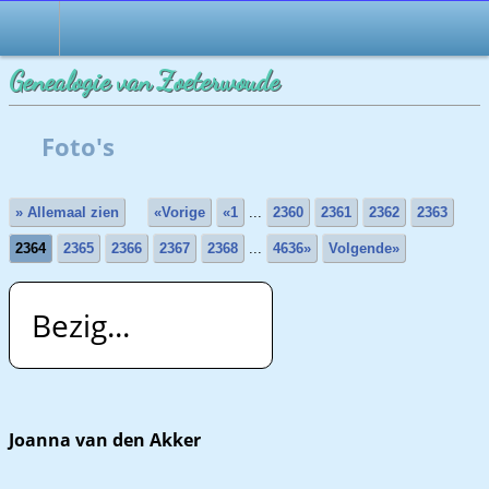
Genealogie van Zoeterwoude
Foto's
» Allemaal zien
«Vorige
«1
...
2360
2361
2362
2363
2364
2365
2366
2367
2368
...
4636»
Volgende»
Bezig...
Joanna van den Akker