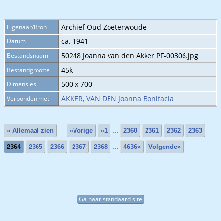
Archief Oud Zoeterwoude
Eigenaar/Bron
ca. 1941
Datum
50248 Joanna van den Akker PF-00306.jpg
Bestandsnaam
45k
Bestandgrootte
500 x 700
Dimensies
AKKER, VAN DEN Joanna Bonifacia
Verbonden met
» Allemaal zien
«Vorige
«1
...
2360
2361
2362
2363
2364
2365
2366
2367
2368
...
4636»
Volgende»
Ga naar standaard site