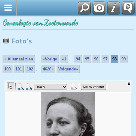
Genealogie van Zoeterwoude
Foto's
» Allemaal zien
«Vorige
«1
...
94
95
96
97
98
99
100
101
102
...
4626»
Volgende»