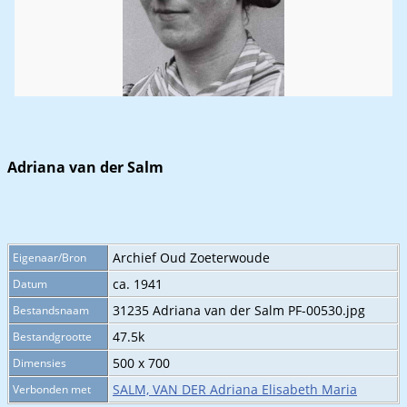
Adriana van der Salm
Archief Oud Zoeterwoude
Eigenaar/Bron
ca. 1941
Datum
31235 Adriana van der Salm PF-00530.jpg
Bestandsnaam
47.5k
Bestandgrootte
500 x 700
Dimensies
SALM, VAN DER Adriana Elisabeth Maria
Verbonden met