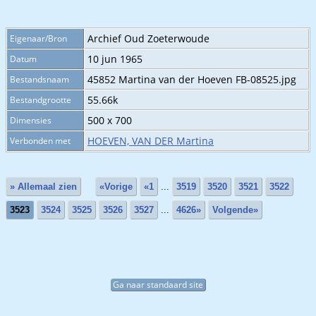
Archief Oud Zoeterwoude
Eigenaar/Bron
10 jun 1965
Datum
45852 Martina van der Hoeven FB-08525.jpg
Bestandsnaam
55.66k
Bestandgrootte
500 x 700
Dimensies
HOEVEN, VAN DER Martina
Verbonden met
» Allemaal zien
«Vorige
«1
...
3519
3520
3521
3522
3523
3524
3525
3526
3527
...
4626»
Volgende»
Ga naar standaard site