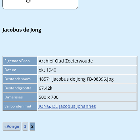
Jacobus de Jong
Archief Oud Zoeterwoude
Eigenaar/Bron
okt 1940
Datum
48571 Jacobus de Jong FB-08396.jpg
Bestandsnaam
67.42k
Bestandgrootte
500 x 700
Dimensies
JONG, DE Jacobus Johannes
Verbonden met
«Vorige
1
2