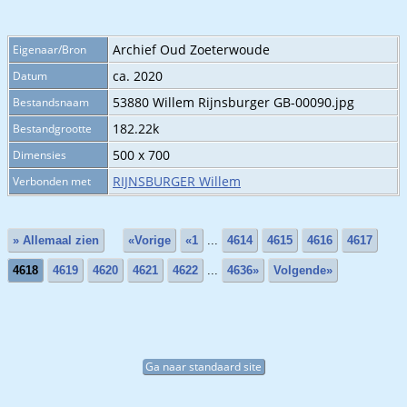
Archief Oud Zoeterwoude
Eigenaar/Bron
ca. 2020
Datum
53880 Willem Rijnsburger GB-00090.jpg
Bestandsnaam
182.22k
Bestandgrootte
500 x 700
Dimensies
RIJNSBURGER Willem
Verbonden met
» Allemaal zien
«Vorige
«1
...
4614
4615
4616
4617
4618
4619
4620
4621
4622
...
4636»
Volgende»
Ga naar standaard site