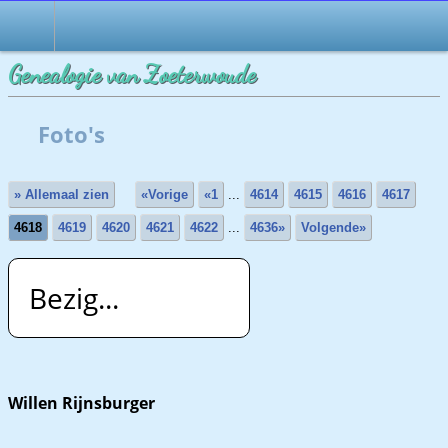
Genealogie van Zoeterwoude
Foto's
» Allemaal zien
«Vorige
«1
...
4614
4615
4616
4617
4618
4619
4620
4621
4622
...
4636»
Volgende»
Bezig...
Willen Rijnsburger