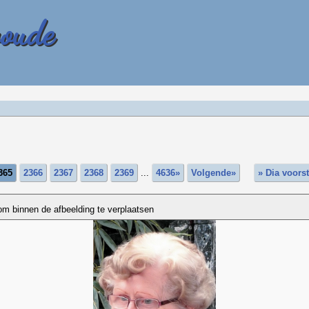
woude
365
2366
2367
2368
2369
...
4636»
Volgende»
» Dia voorst