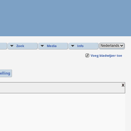
Zoek
Media
Info
Voeg bladwijzer toe
elling