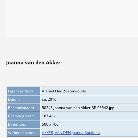
Joanna van den Akker
Eigenaar/Bron
Archief Oud Zoeterwoude
Datum
ca. 2016
Bestandsnaam
50248 Joanna van den Akker BP-03542.jpg
Bestandgrootte
167.48k
Dimensies
500 x 700
Verbonden met
AKKER, VAN DEN Joanna Bonifacia