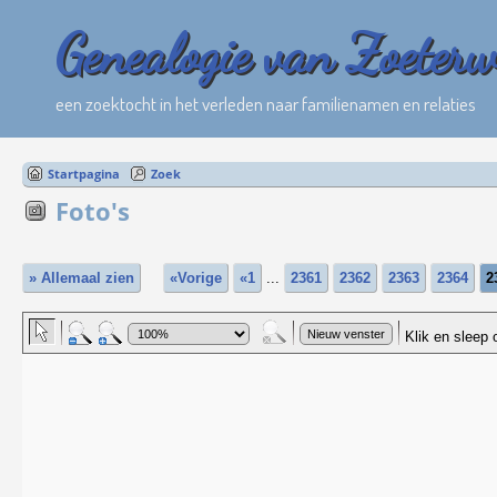
Genealogie van Zoeter
een zoektocht in het verleden naar familienamen en relaties
Startpagina
Zoek
Foto's
» Allemaal zien
«Vorige
«1
...
2361
2362
2363
2364
2