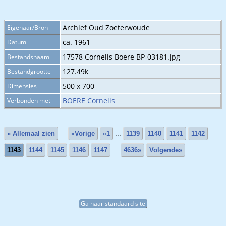
Archief Oud Zoeterwoude
Eigenaar/Bron
ca. 1961
Datum
17578 Cornelis Boere BP-03181.jpg
Bestandsnaam
127.49k
Bestandgrootte
500 x 700
Dimensies
BOERE Cornelis
Verbonden met
» Allemaal zien
«Vorige
«1
...
1139
1140
1141
1142
1143
1144
1145
1146
1147
...
4636»
Volgende»
Ga naar standaard site