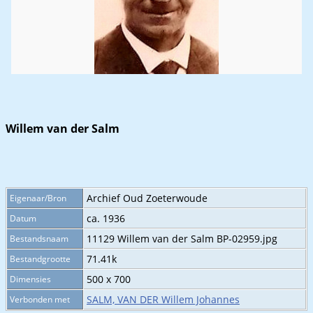
Willem van der Salm
Archief Oud Zoeterwoude
Eigenaar/Bron
ca. 1936
Datum
11129 Willem van der Salm BP-02959.jpg
Bestandsnaam
71.41k
Bestandgrootte
500 x 700
Dimensies
SALM, VAN DER Willem Johannes
Verbonden met