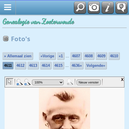
Genealogie van Zoeterwoude
Foto's
» Allemaal zien
«Vorige
«1
...
4607
4608
4609
4610
4611
4612
4613
4614
4615
...
4636»
Volgende»