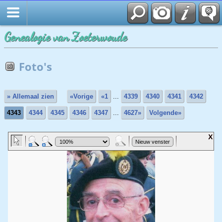
Genealogie van Zoeterwoude
Foto's
» Allemaal zien
«Vorige
«1
...
4339
4340
4341
4342
4343
4344
4345
4346
4347
...
4627»
Volgende»