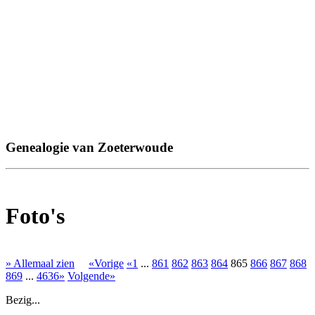
Genealogie van Zoeterwoude
Foto's
» Allemaal zien
«Vorige
«1
...
861
862
863
864
865
866
867
868
869
...
4636»
Volgende»
Bezig...