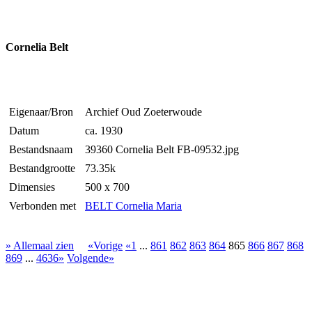
Cornelia Belt
Eigenaar/Bron
Archief Oud Zoeterwoude
Datum
ca. 1930
Bestandsnaam
39360 Cornelia Belt FB-09532.jpg
Bestandgrootte
73.35k
Dimensies
500 x 700
Verbonden met
BELT Cornelia Maria
» Allemaal zien
«Vorige
«1
...
861
862
863
864
865
866
867
868
869
...
4636»
Volgende»