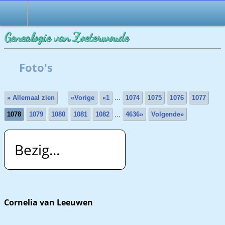
Genealogie van Zoeterwoude
Foto's
» Allemaal zien
«Vorige
«1
...
1074
1075
1076
1077
1078
1079
1080
1081
1082
...
4636»
Volgende»
Bezig...
Cornelia van Leeuwen