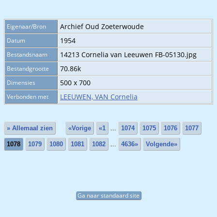
Archief Oud Zoeterwoude
Eigenaar/Bron
1954
Datum
14213 Cornelia van Leeuwen FB-05130.jpg
Bestandsnaam
70.86k
Bestandgrootte
500 x 700
Dimensies
LEEUWEN, VAN Cornelia
Verbonden met
» Allemaal zien
«Vorige
«1
...
1074
1075
1076
1077
1078
1079
1080
1081
1082
...
4636»
Volgende»
Ga naar standaard site