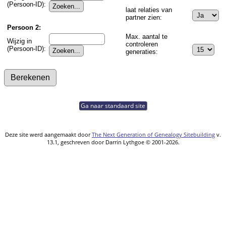
(Persoon-ID):
laat relaties van
partner zien:
Persoon 2:
Max. aantal te
Wijzig in
controleren
(Persoon-ID):
generaties:
Ga naar standaard site
Deze site werd aangemaakt door
The Next Generation of Genealogy Sitebuilding
v.
13.1, geschreven door Darrin Lythgoe © 2001-2026.
Gegevens onderhouden door
Thea Onderwater
.