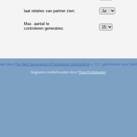
laat relaties van partner zien:
Max. aantal te
controleren generaties:
aakt door
The Next Generation of Genealogy Sitebuilding
v. 13.1, geschreven door Dar
Gegevens onderhouden door
Thea Onderwater
.