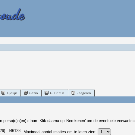
woude
a
Tijdlijn
Gezin
GEDCOM
Reageren
n perso(o)n(en) staan. Klik daarna op 'Berekenen' om de eventuele verwantsc
6) - I46128
Maximaal aantal relaties om te laten zien: