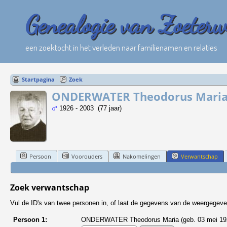
Genealogie van Zoeter
een zoektocht in het verleden naar familienamen en relaties
Startpagina
Zoek
ONDERWATER Theodorus Mari
1926 - 2003 (77 jaar)
Persoon
Voorouders
Nakomelingen
Verwantschap
Zoek verwantschap
Vul de ID's van twee personen in, of laat de gegevens van de weergegeve
Persoon 1:
ONDERWATER Theodorus Maria (geb. 03 mei 192