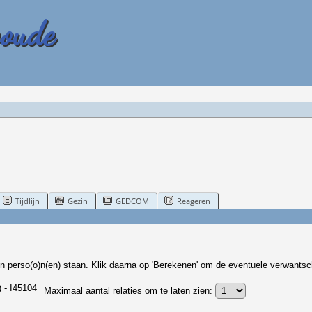
woude
Tijdlijn
Gezin
GEDCOM
Reageren
n perso(o)n(en) staan. Klik daarna op 'Berekenen' om de eventuele verwantsc
 - I45104
Maximaal aantal relaties om te laten zien: