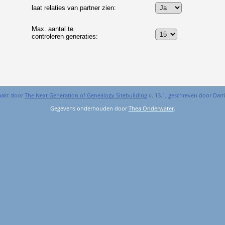
laat relaties van partner zien:
Max. aantal te
controleren generaties:
aakt door
The Next Generation of Genealogy Sitebuilding
v. 13.1, geschreven door Dar
Gegevens onderhouden door
Thea Onderwater
.