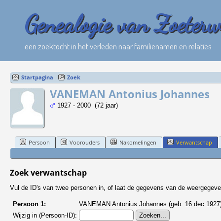
Genealogie van Zoeter
een zoektocht in het verleden naar familienamen en relaties
Startpagina
Zoek
VANEMAN Antonius Johannes
1927 - 2000 (72 jaar)
Persoon
Voorouders
Nakomelingen
Verwantschap
Zoek verwantschap
Vul de ID's van twee personen in, of laat de gegevens van de weergegeve
Persoon 1:
VANEMAN Antonius Johannes (geb. 16 dec 1927)
Wijzig in (Persoon-ID):