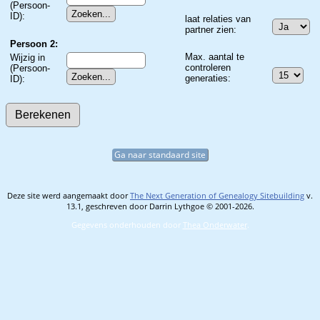
(Persoon-
ID):
laat relaties van
partner zien:
Persoon 2:
Max. aantal te
Wijzig in
controleren
(Persoon-
generaties:
ID):
Ga naar standaard site
Deze site werd aangemaakt door
The Next Generation of Genealogy Sitebuilding
v.
13.1, geschreven door Darrin Lythgoe © 2001-2026.
Gegevens onderhouden door
Thea Onderwater
.