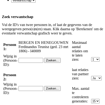
Zoek verwantschap
Vul de ID's van twee personen in, of laat de gegevens van de
weergegeven perso(o)n(en) staan. Klik daarna op 'Berekenen' om de
eventuele verwantschap grafisch weer te geven.
BERGEN EN HENEGOUWEN
Maximaal
Persoon
Ferdinandus Teunisz (ged. 23 mrt
aantal
1:
1806) - I40009
relaties om
te laten
Wijzig in
zien:
(Persoon-
ID):
laat relaties
van partner
Persoon
zien:
2:
Wijzig in
(Persoon-
Max. aantal
ID):
te
controleren
generaties: