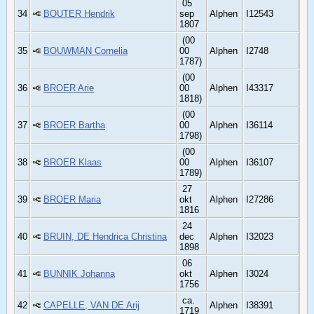
05
34
BOUTER Hendrik
sep
Alphen
I12543
1807
(00
35
BOUWMAN Cornelia
00
Alphen
I2748
1787)
(00
36
BROER Arie
00
Alphen
I43317
1818)
(00
37
BROER Bartha
00
Alphen
I36114
1798)
(00
38
BROER Klaas
00
Alphen
I36107
1789)
27
39
BROER Maria
okt
Alphen
I27286
1816
24
40
BRUIN, DE Hendrica Christina
dec
Alphen
I32023
1898
06
41
BUNNIK Johanna
okt
Alphen
I3024
1756
ca.
42
CAPELLE, VAN DE Arij
Alphen
I38391
1719