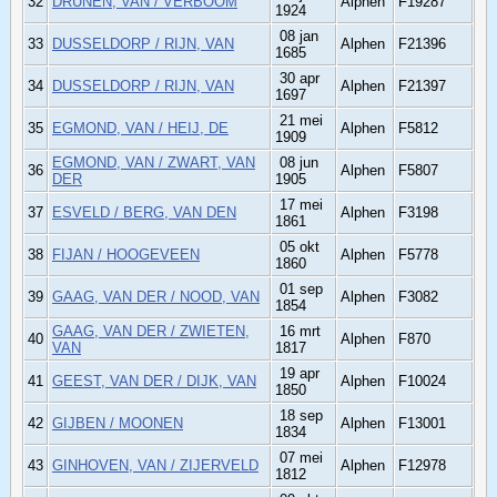
32
DRUNEN, VAN / VERBOOM
Alphen
F19287
1924
08 jan
33
DUSSELDORP / RIJN, VAN
Alphen
F21396
1685
30 apr
34
DUSSELDORP / RIJN, VAN
Alphen
F21397
1697
21 mei
35
EGMOND, VAN / HEIJ, DE
Alphen
F5812
1909
EGMOND, VAN / ZWART, VAN
08 jun
36
Alphen
F5807
DER
1905
17 mei
37
ESVELD / BERG, VAN DEN
Alphen
F3198
1861
05 okt
38
FIJAN / HOOGEVEEN
Alphen
F5778
1860
01 sep
39
GAAG, VAN DER / NOOD, VAN
Alphen
F3082
1854
GAAG, VAN DER / ZWIETEN,
16 mrt
40
Alphen
F870
VAN
1817
19 apr
41
GEEST, VAN DER / DIJK, VAN
Alphen
F10024
1850
18 sep
42
GIJBEN / MOONEN
Alphen
F13001
1834
07 mei
43
GINHOVEN, VAN / ZIJERVELD
Alphen
F12978
1812