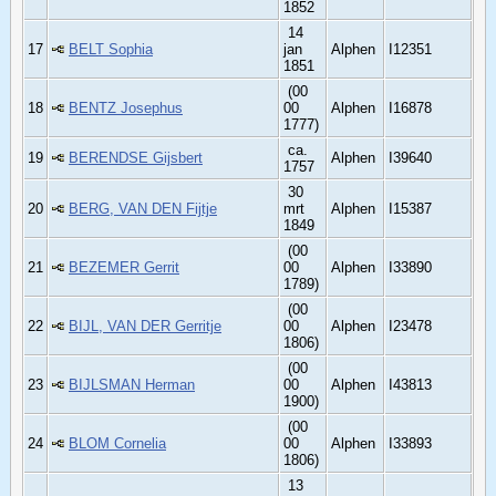
1852
14
17
BELT Sophia
jan
Alphen
I12351
1851
(00
18
BENTZ Josephus
00
Alphen
I16878
1777)
ca.
19
BERENDSE Gijsbert
Alphen
I39640
1757
30
20
BERG, VAN DEN Fijtje
mrt
Alphen
I15387
1849
(00
21
BEZEMER Gerrit
00
Alphen
I33890
1789)
(00
22
BIJL, VAN DER Gerritje
00
Alphen
I23478
1806)
(00
23
BIJLSMAN Herman
00
Alphen
I43813
1900)
(00
24
BLOM Cornelia
00
Alphen
I33893
1806)
13