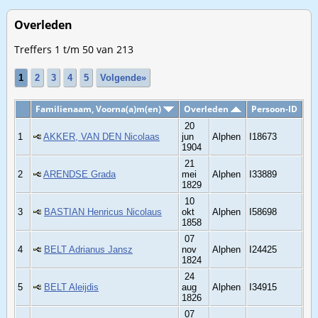
Overleden
Treffers 1 t/m 50 van 213
1
2
3
4
5
Volgende»
Familienaam, Voorna(a)m(en)
Overleden
Persoon-ID
20
1
AKKER, VAN DEN Nicolaas
jun
Alphen
I18673
1904
21
2
ARENDSE Grada
mei
Alphen
I33889
1829
10
3
BASTIAN Henricus Nicolaus
okt
Alphen
I58698
1858
07
4
BELT Adrianus Jansz
nov
Alphen
I24425
1824
24
5
BELT Aleijdis
aug
Alphen
I34915
1826
07