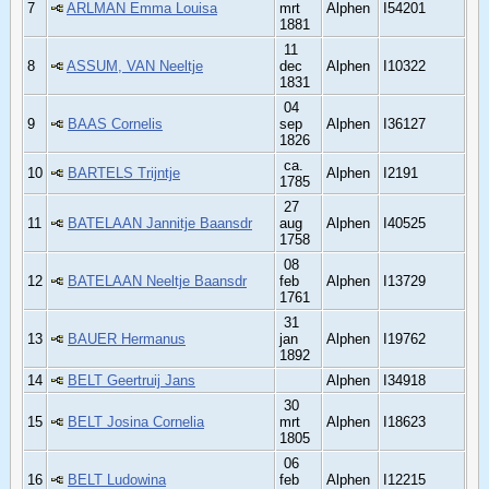
7
ARLMAN Emma Louisa
mrt
Alphen
I54201
1881
11
8
ASSUM, VAN Neeltje
dec
Alphen
I10322
1831
04
9
BAAS Cornelis
sep
Alphen
I36127
1826
ca.
10
BARTELS Trijntje
Alphen
I2191
1785
27
11
BATELAAN Jannitje Baansdr
aug
Alphen
I40525
1758
08
12
BATELAAN Neeltje Baansdr
feb
Alphen
I13729
1761
31
13
BAUER Hermanus
jan
Alphen
I19762
1892
14
BELT Geertruij Jans
Alphen
I34918
30
15
BELT Josina Cornelia
mrt
Alphen
I18623
1805
06
16
BELT Ludowina
feb
Alphen
I12215