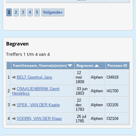
1
2
3
4
5
Volgende»
Begraven
Treffers 1 t/m 4 van 4
Familienaam, Voorna(a)m(en)
Begraven
Persoon-ID
12
1
BELT Geertruij Jans
mei
Alphen
I34918
1809
CRAAIJENBRINK Gerrit
03 jun
2
Alphen
I41700
Hendriksz
1803
22
3
SPEK, VAN DER Kaatje
dec
Alphen
I32105
1783
26 jul
4
VOORN, VAN DER Klaas
Alphen
I32104
1785