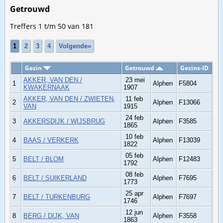
Getrouwd
Treffers 1 t/m 50 van 181
1
2
3
4
Volgende»
Gezin
Getrouwd
Gezins-ID
AKKER, VAN DEN /
23 mei
1
Alphen
F5804
KWAKERNAAK
1907
AKKER, VAN DEN / ZWIETEN,
11 feb
2
Alphen
F13066
VAN
1915
24 feb
3
AKKERSDIJK / WIJSBRUG
Alphen
F3585
1865
10 feb
4
BAAS / VERKERK
Alphen
F13039
1822
05 feb
5
BELT / BLOM
Alphen
F12483
1792
08 feb
6
BELT / SUIKERLAND
Alphen
F7695
1773
25 apr
7
BELT / TURKENBURG
Alphen
F7697
1746
12 jun
8
BERG / DIJK, VAN
Alphen
F3558
1863