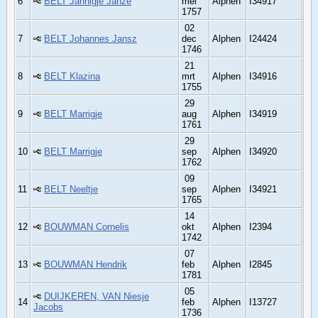
6
BELT Jannigje Janze
mei
Alphen
I34917
1757
02
7
BELT Johannes Jansz
dec
Alphen
I24424
1746
21
8
BELT Klazina
mrt
Alphen
I34916
1755
29
9
BELT Marrigje
aug
Alphen
I34919
1761
29
10
BELT Marrigje
sep
Alphen
I34920
1762
09
11
BELT Neeltje
sep
Alphen
I34921
1765
14
12
BOUWMAN Cornelis
okt
Alphen
I2394
1742
07
13
BOUWMAN Hendrik
feb
Alphen
I2845
1781
05
DUIJKEREN, VAN Niesje
14
feb
Alphen
I13727
Jacobs
1736