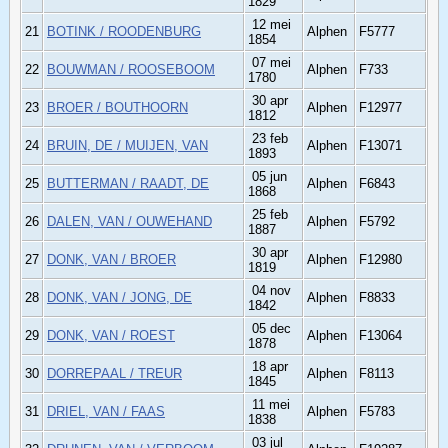
1829
12 mei
21
BOTINK / ROODENBURG
Alphen
F5777
1854
07 mei
22
BOUWMAN / ROOSEBOOM
Alphen
F733
1780
30 apr
23
BROER / BOUTHOORN
Alphen
F12977
1812
23 feb
24
BRUIN, DE / MUIJEN, VAN
Alphen
F13071
1893
05 jun
25
BUTTERMAN / RAADT, DE
Alphen
F6843
1868
25 feb
26
DALEN, VAN / OUWEHAND
Alphen
F5792
1887
30 apr
27
DONK, VAN / BROER
Alphen
F12980
1819
04 nov
28
DONK, VAN / JONG, DE
Alphen
F8833
1842
05 dec
29
DONK, VAN / ROEST
Alphen
F13064
1878
18 apr
30
DORREPAAL / TREUR
Alphen
F8113
1845
11 mei
31
DRIEL, VAN / FAAS
Alphen
F5783
1838
03 jul