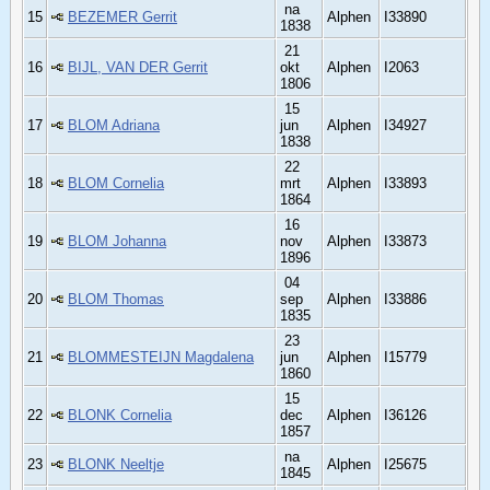
na
15
BEZEMER Gerrit
Alphen
I33890
1838
21
16
BIJL, VAN DER Gerrit
okt
Alphen
I2063
1806
15
17
BLOM Adriana
jun
Alphen
I34927
1838
22
18
BLOM Cornelia
mrt
Alphen
I33893
1864
16
19
BLOM Johanna
nov
Alphen
I33873
1896
04
20
BLOM Thomas
sep
Alphen
I33886
1835
23
21
BLOMMESTEIJN Magdalena
jun
Alphen
I15779
1860
15
22
BLONK Cornelia
dec
Alphen
I36126
1857
na
23
BLONK Neeltje
Alphen
I25675
1845