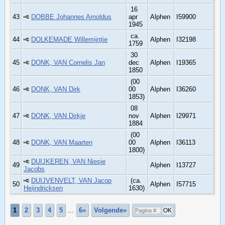
16
43
DOBBE Johannes Arnoldus
apr
Alphen
I59900
1945
ca.
44
DOLKEMADE Willemijntje
Alphen
I32198
1759
30
45
DONK, VAN Cornelis Jan
dec
Alphen
I19365
1850
(00
46
DONK, VAN Dirk
00
Alphen
I36260
1853)
08
47
DONK, VAN Dirkje
nov
Alphen
I29971
1884
(00
48
DONK, VAN Maarten
00
Alphen
I36113
1800)
DUIJKEREN, VAN Niesje
49
Alphen
I13727
Jacobs
DUIJVENVELT, VAN Jacop
(ca.
50
Alphen
I57715
Heijndricksen
1630)
1
2
3
4
5
...
6»
Volgende»