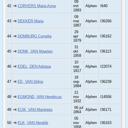
09
42
CORVERS Maria Anna
mrt
Alphen
I640
1893
09
43
DEKKER Maria
mei
Alphen
I36266
1887
29
44
DOMBURG Cornelia
apr
Alphen
I36162
1879
31
45
DONK, VAN Maarten
okt
Alphen
I36113
1859
10
46
EDEL, DEN Adriana
sep
Alphen
I22074
1817
18
47
EE, VAN Dirkje
sep
Alphen
I36239
1884
21
48
EGMOND, VAN Hendricus
nov
Alphen
I14556
1932
06 jul
49
EIJK, VAN Margrieta
Alphen
I36171
1864
05
50
ELK, VAN Hendrik
nov
Alphen
I36163
1858