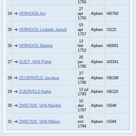
1755
27
24
VERHOOG Arij
apr
Alphen
I40760
1755
03
25
VERHOOG Lijsbeth Jansdr
apr
Alphen
I3122
1757
13
26
VERHOOG Marijtje
feb
Alphen
I40581
1752
26
27
VLIET, VAN Pieter
jan
Alphen
I43341
1785
27
28
ZEIJERVELD Jacobus
sep
Alphen
I36198
1790
13 jul
29
ZIJERVELD Aaltje
Alphen
I36110
1783
10
30
ZWIETEN, VAN Marijtje
dec
Alphen
I2648
1797
09
31
ZWIETEN, VAN Willem
mrt
Alphen
I1594
1794