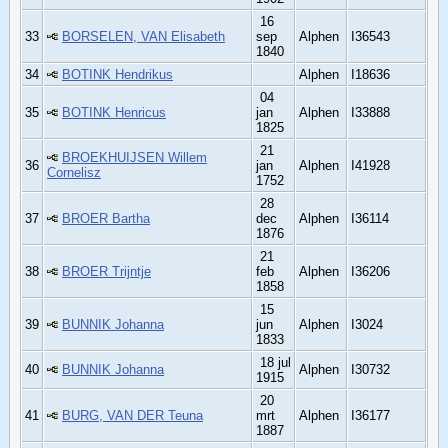
16
33
BORSELEN, VAN Elisabeth
sep
Alphen
I36543
1840
34
BOTINK Hendrikus
Alphen
I18636
04
35
BOTINK Henricus
jan
Alphen
I33888
1825
21
BROEKHUIJSEN Willem
36
jan
Alphen
I41928
Cornelisz
1752
28
37
BROER Bartha
dec
Alphen
I36114
1876
21
38
BROER Trijntje
feb
Alphen
I36206
1858
15
39
BUNNIK Johanna
jun
Alphen
I3024
1833
18 jul
40
BUNNIK Johanna
Alphen
I30732
1915
20
41
BURG, VAN DER Teuna
mrt
Alphen
I36177
1887