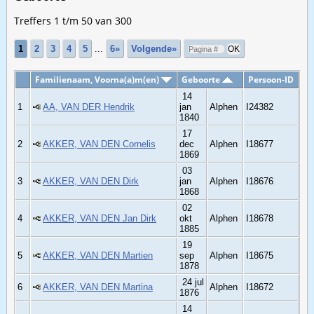
Treffers 1 t/m 50 van 300
1
2
3
4
5
...
6»
Volgende»
Familienaam, Voorna(a)m(en)
Geboorte
Persoon-ID
14
1
AA, VAN DER Hendrik
jan
Alphen
I24382
1840
17
2
AKKER, VAN DEN Cornelis
dec
Alphen
I18677
1869
03
3
AKKER, VAN DEN Dirk
jan
Alphen
I18676
1868
02
4
AKKER, VAN DEN Jan Dirk
okt
Alphen
I18678
1885
19
5
AKKER, VAN DEN Martien
sep
Alphen
I18675
1878
24 jul
6
AKKER, VAN DEN Martina
Alphen
I18672
1876
14