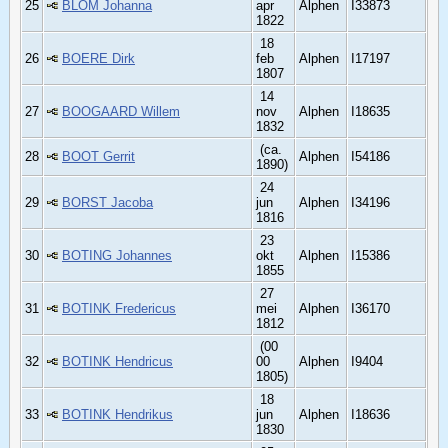
25
BLOM Johanna
apr
Alphen
I33873
1822
18
26
BOERE Dirk
feb
Alphen
I17197
1807
14
27
BOOGAARD Willem
nov
Alphen
I18635
1832
(ca.
28
BOOT Gerrit
Alphen
I54186
1890)
24
29
BORST Jacoba
jun
Alphen
I34196
1816
23
30
BOTING Johannes
okt
Alphen
I15386
1855
27
31
BOTINK Fredericus
mei
Alphen
I36170
1812
(00
32
BOTINK Hendricus
00
Alphen
I9404
1805)
18
33
BOTINK Hendrikus
jun
Alphen
I18636
1830