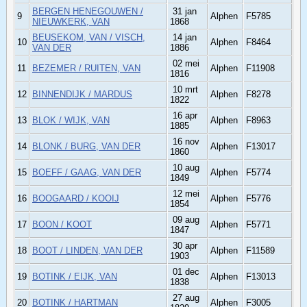
BERGEN HENEGOUWEN /
31 jan
9
Alphen
F5785
NIEUWKERK, VAN
1868
BEUSEKOM, VAN / VISCH,
14 jan
10
Alphen
F8464
VAN DER
1886
02 mei
11
BEZEMER / RUITEN, VAN
Alphen
F11908
1816
10 mrt
12
BINNENDIJK / MARDUS
Alphen
F8278
1822
16 apr
13
BLOK / WIJK, VAN
Alphen
F8963
1885
16 nov
14
BLONK / BURG, VAN DER
Alphen
F13017
1860
10 aug
15
BOEFF / GAAG, VAN DER
Alphen
F5774
1849
12 mei
16
BOOGAARD / KOOIJ
Alphen
F5776
1854
09 aug
17
BOON / KOOT
Alphen
F5771
1847
30 apr
18
BOOT / LINDEN, VAN DER
Alphen
F11589
1903
01 dec
19
BOTINK / EIJK, VAN
Alphen
F13013
1838
27 aug
20
BOTINK / HARTMAN
Alphen
F3005