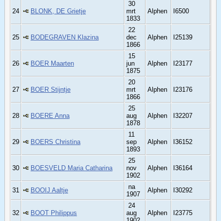
30
24
BLONK, DE Grietje
mrt
Alphen
I6500
1833
22
25
BODEGRAVEN Klazina
dec
Alphen
I25139
1866
15
26
BOER Maarten
jun
Alphen
I23177
1875
20
27
BOER Stijntje
mrt
Alphen
I23176
1866
25
28
BOERE Anna
aug
Alphen
I32207
1878
11
29
BOERS Christina
sep
Alphen
I36152
1893
25
30
BOESVELD Maria Catharina
nov
Alphen
I36164
1902
na
31
BOOIJ Aaltje
Alphen
I30292
1907
24
32
BOOT Philippus
aug
Alphen
I23775
1902