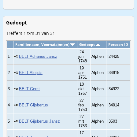
Gedoopt
Treffers 1 t/m 31 van 31
Familienaam, Voorna(a)m(en)
Gedoopt
Persoon-ID
24
1
BELT Adrianus Jansz
jun
Alphen
I24425
1748
19
2
BELT Aleijdis
apr
Alphen
I34915
1751
18
3
BELT Gerrit
okt
Alphen
I34922
1767
27
4
BELT Gijsbertus
feb
Alphen
I34914
1750
27
5
BELT Gijsbertus Jansz
mrt
Alphen
I3503
1753
17