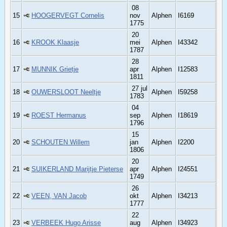
08
15
HOOGERVEGT Cornelis
nov
Alphen
I6169
1775
20
16
KROOK Klaasje
mei
Alphen
I43342
1787
28
17
MUNNIK Grietje
apr
Alphen
I12583
1811
27 jul
18
OUWERSLOOT Neeltje
Alphen
I59258
1783
04
19
ROEST Hermanus
sep
Alphen
I18619
1796
15
20
SCHOUTEN Willem
jan
Alphen
I2200
1806
20
21
SUIKERLAND Marijtje Pieterse
apr
Alphen
I24551
1749
26
22
VEEN, VAN Jacob
okt
Alphen
I34213
1777
22
23
VERBEEK Hugo Arisse
aug
Alphen
I34923