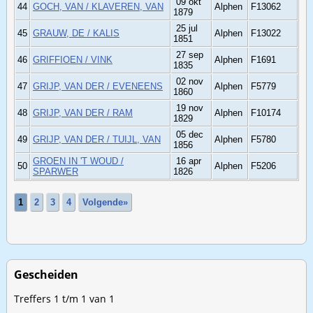
09 okt
44
GOCH, VAN / KLAVEREN, VAN
Alphen
F13062
1879
25 jul
45
GRAUW, DE / KALIS
Alphen
F13022
1851
27 sep
46
GRIFFIOEN / VINK
Alphen
F1691
1835
02 nov
47
GRIJP, VAN DER / EVENEENS
Alphen
F5779
1860
19 nov
48
GRIJP, VAN DER / RAM
Alphen
F10174
1829
05 dec
49
GRIJP, VAN DER / TUIJL, VAN
Alphen
F5780
1856
GROEN IN 'T WOUD /
16 apr
50
Alphen
F5206
SPARWER
1826
1
2
3
4
Volgende»
Gescheiden
Treffers 1 t/m 1 van 1