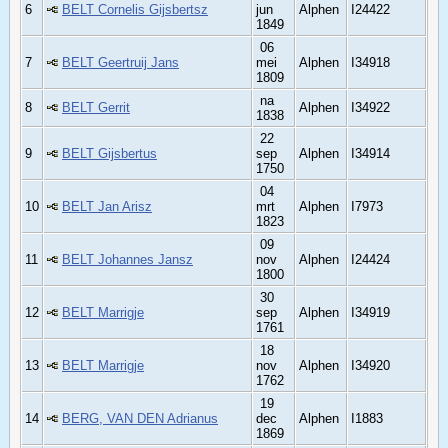
6
BELT Cornelis Gijsbertsz
jun
Alphen
I24422
1849
06
7
BELT Geertruij Jans
mei
Alphen
I34918
1809
na
8
BELT Gerrit
Alphen
I34922
1838
22
9
BELT Gijsbertus
sep
Alphen
I34914
1750
04
10
BELT Jan Arisz
mrt
Alphen
I7973
1823
09
11
BELT Johannes Jansz
nov
Alphen
I24424
1800
30
12
BELT Marrigje
sep
Alphen
I34919
1761
18
13
BELT Marrigje
nov
Alphen
I34920
1762
19
14
BERG, VAN DEN Adrianus
dec
Alphen
I1883
1869