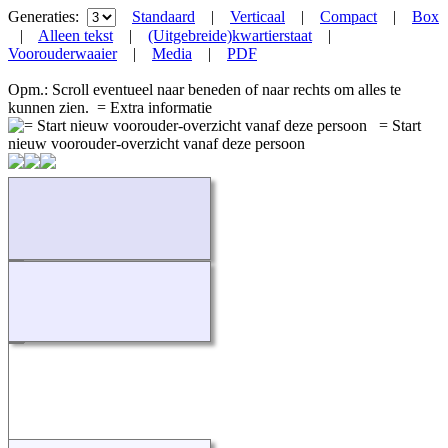
Generaties:
Standaard
|
Verticaal
|
Compact
|
Box
|
Alleen tekst
|
(Uitgebreide)kwartierstaat
|
Voorouderwaaier
|
Media
|
PDF
Opm.: Scroll eventueel naar beneden of naar rechts om alles te
kunnen zien.
= Extra informatie
= Start
nieuw voorouder-overzicht vanaf deze persoon
Bezig...