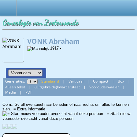
Genealogie van Zoeterwoude
VONK Abraham
1917 -
Generaties:
Standaard
|
Verticaal
|
Compact
|
Box
|
Alleen tekst
|
(Uitgebreide)kwartierstaat
|
Voorouderwaaier
|
Media
|
PDF
Opm.: Scroll eventueel naar beneden of naar rechts om alles te kunnen
zien.
= Extra informatie
= Start nieuw
voorouder-overzicht vanaf deze persoon