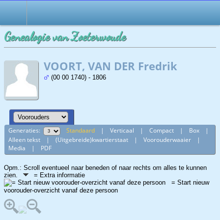
Genealogie van Zoeterwoude
VOORT, VAN DER Fredrik
(00 00 1740) - 1806
Generaties:
Standaard
|
Verticaal
|
Compact
|
Box
|
Alleen tekst
|
(Uitgebreide)kwartierstaat
|
Voorouderwaaier
|
Media
|
PDF
Opm.: Scroll eventueel naar beneden of naar rechts om alles te kunnen
zien.
= Extra informatie
= Start nieuw
voorouder-overzicht vanaf deze persoon