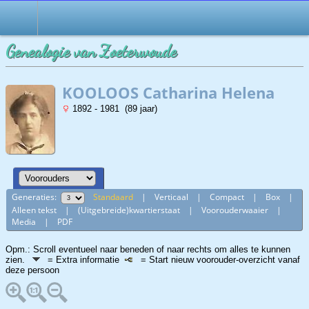
Genealogie van Zoeterwoude
KOOLOOS Catharina Helena
1892 - 1981 (89 jaar)
Generaties:
Standaard
|
Verticaal
|
Compact
|
Box
|
Alleen tekst
|
(Uitgebreide)kwartierstaat
|
Voorouderwaaier
|
Media
|
PDF
Opm.: Scroll eventueel naar beneden of naar rechts om alles te kunnen
zien.
= Extra informatie
= Start nieuw voorouder-overzicht vanaf
deze persoon