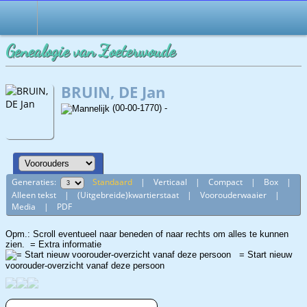
Genealogie van Zoeterwoude
BRUIN, DE Jan
(00-00-1770) -
Generaties:
Standaard
|
Verticaal
|
Compact
|
Box
|
Alleen tekst
|
(Uitgebreide)kwartierstaat
|
Voorouderwaaier
|
Media
|
PDF
Opm.: Scroll eventueel naar beneden of naar rechts om alles te kunnen
zien.
= Extra informatie
= Start nieuw
voorouder-overzicht vanaf deze persoon