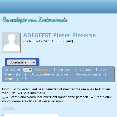
Genealogie van Zoeterwoude
ADEGEEST Pieter Pieterse
ca. 1691 - na 1743 (~ 53 jaar)
Generaties:
Standaard
|
Verticaal
|
Compact
|
Box
|
Alleen tekst
|
(Uitgebreide)kwartierstaat
|
Voorouderwaaier
|
Media
|
PDF
Opm.: Scroll eventueel naar beneden of naar rechts om alles te kunnen
zien.
= Extra informatie
= Start nieuw
voorouder-overzicht vanaf deze persoon