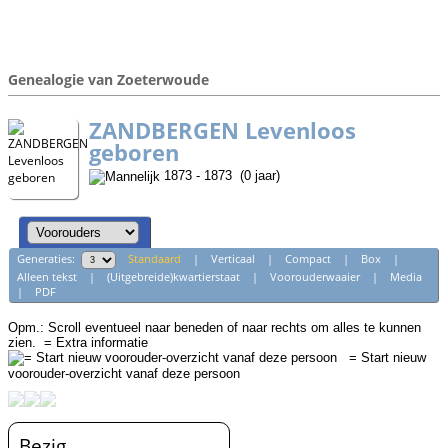
Genealogie van Zoeterwoude
ZANDBERGEN Levenloos
geboren
1873 - 1873 (0 jaar)
Generaties:
Standaard
|
Verticaal
|
Compact
|
Box
|
Alleen tekst
|
(Uitgebreide)kwartierstaat
|
Voorouderwaaier
|
Media
|
PDF
Opm.: Scroll eventueel naar beneden of naar rechts om alles te kunnen
zien.
= Extra informatie
= Start nieuw
voorouder-overzicht vanaf deze persoon
Bezig...