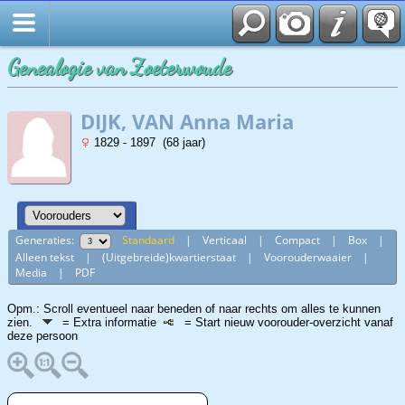
Genealogie van Zoeterwoude
DIJK, VAN Anna Maria
1829 - 1897 (68 jaar)
Generaties:
Standaard
|
Verticaal
|
Compact
|
Box
|
Alleen tekst
|
(Uitgebreide)kwartierstaat
|
Voorouderwaaier
|
Media
|
PDF
Opm.: Scroll eventueel naar beneden of naar rechts om alles te kunnen
zien.
= Extra informatie
= Start nieuw voorouder-overzicht vanaf
deze persoon