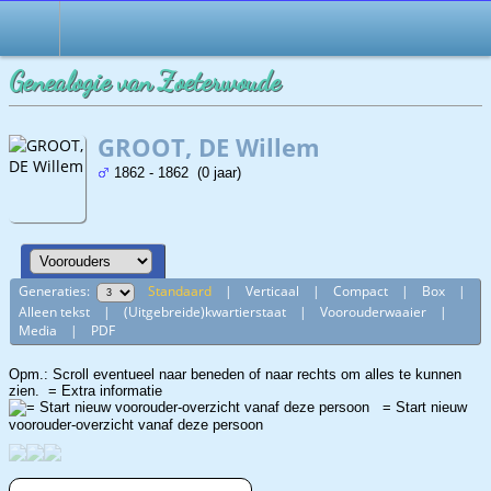
Genealogie van Zoeterwoude
GROOT, DE Willem
1862 - 1862 (0 jaar)
Generaties:
Standaard
|
Verticaal
|
Compact
|
Box
|
Alleen tekst
|
(Uitgebreide)kwartierstaat
|
Voorouderwaaier
|
Media
|
PDF
Opm.: Scroll eventueel naar beneden of naar rechts om alles te kunnen
zien.
= Extra informatie
= Start nieuw
voorouder-overzicht vanaf deze persoon