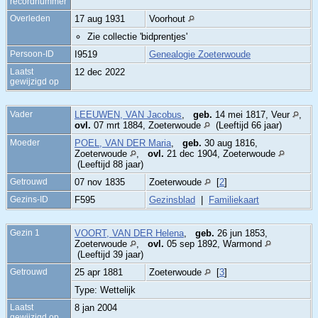
recordnummer
Overleden
17 aug 1931
Voorhout
Zie collectie 'bidprentjes'
Persoon-ID
I9519
Genealogie Zoeterwoude
Laatst
12 dec 2022
gewijzigd op
Vader
LEEUWEN, VAN Jacobus
,
geb.
14 mei 1817, Veur
,
ovl.
07 mrt 1884, Zoeterwoude
(Leeftijd 66 jaar)
Moeder
POEL, VAN DER Maria
,
geb.
30 aug 1816,
Zoeterwoude
,
ovl.
21 dec 1904, Zoeterwoude
(Leeftijd 88 jaar)
Getrouwd
07 nov 1835
Zoeterwoude
[
2
]
Gezins-ID
F595
Gezinsblad
|
Familiekaart
Gezin 1
VOORT, VAN DER Helena
,
geb.
26 jun 1853,
Zoeterwoude
,
ovl.
05 sep 1892, Warmond
(Leeftijd 39 jaar)
Getrouwd
25 apr 1881
Zoeterwoude
[
3
]
Type: Wettelijk
Laatst
8 jan 2004
gewijzigd op