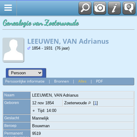
Genealogie van Zoeterwoude
LEEUWEN, VAN Adrianus
1854 - 1931 (76 jaar)
Persoonlijke informatie
|
Bronnen
|
Alles
|
PDF
Naam
LEEUWEN, VAN
Adrianus
Geboren
12 nov 1854
Zoeterwoude
[
1
]
Tijd: 14:00
Geslacht
Mannelijk
Beroep
Bouwman
Permanent
9519