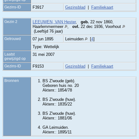
Gezins-ID
F3917
Gezinsblad
|
Familiekaart
Gezin 2
LEEUWEN, VAN Hester
,
geb.
22 nov 1860,
Haarlemmermeer
,
ovl.
22 dec 1936, Voorhout
(Leeftijd 76 jaar)
Getrouwd
07 jun 1895
Leimuiden
[
4
]
Type: Wettelijk
Laatst
31 mei 2007
gewijzigd op
Gezins-ID
F9153
Gezinsblad
|
Familiekaart
Bronnen
BS Z'woude (geb).
Geboren huis no. 20
Aktenr.: 1854/78
BS Z'woude (huw).
Aktenr.: 1835/22
BS Z'woude (huw).
Aktenr.: 1881/06
GA Leimuiden.
Aktenr.: 1895/11