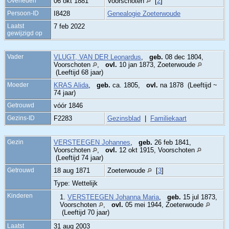
Overleden
06 okt 1881
Voorschoten
[
2
]
Persoon-ID
I8428
Genealogie Zoeterwoude
Laatst
7 feb 2022
gewijzigd op
Vader
VLUGT, VAN DER Leonardus
,
geb.
08 dec 1804,
Voorschoten
,
ovl.
10 jan 1873, Zoeterwoude
(Leeftijd 68 jaar)
Moeder
KRAS Alida
,
geb.
ca. 1805,
ovl.
na 1878 (Leeftijd ~
74 jaar)
Getrouwd
vóór 1846
Gezins-ID
F2283
Gezinsblad
|
Familiekaart
Gezin
VERSTEEGEN Johannes
,
geb.
26 feb 1841,
Voorschoten
,
ovl.
12 okt 1915, Voorschoten
(Leeftijd 74 jaar)
Getrouwd
18 aug 1871
Zoeterwoude
[
3
]
Type: Wettelijk
Kinderen
1.
VERSTEEGEN Johanna Maria
,
geb.
15 jul 1873,
Voorschoten
,
ovl.
05 mei 1944, Zoeterwoude
(Leeftijd 70 jaar)
Laatst
31 aug 2003