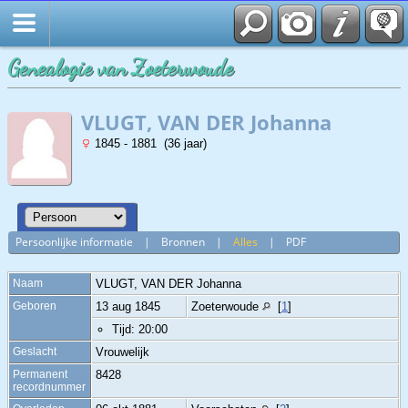
Genealogie van Zoeterwoude
VLUGT, VAN DER Johanna
1845 - 1881 (36 jaar)
Persoonlijke informatie
|
Bronnen
|
Alles
|
PDF
Naam
VLUGT, VAN DER
Johanna
Geboren
13 aug 1845
Zoeterwoude
[
1
]
Tijd: 20:00
Geslacht
Vrouwelijk
Permanent
8428
recordnummer