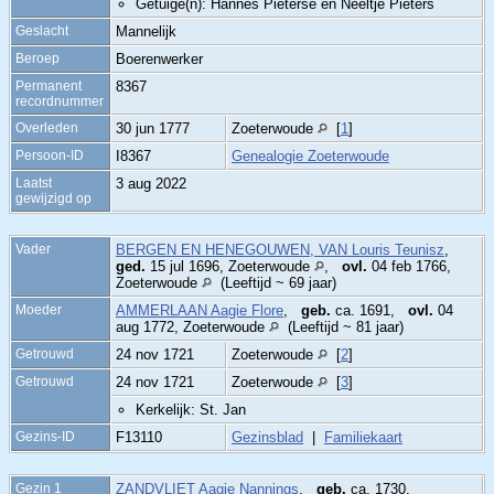
Getuige(n): Hannes Pieterse en Neeltje Pieters
Geslacht
Mannelijk
Beroep
Boerenwerker
Permanent
8367
recordnummer
Overleden
30 jun 1777
Zoeterwoude
[
1
]
Persoon-ID
I8367
Genealogie Zoeterwoude
Laatst
3 aug 2022
gewijzigd op
Vader
BERGEN EN HENEGOUWEN, VAN Louris Teunisz
,
ged.
15 jul 1696, Zoeterwoude
,
ovl.
04 feb 1766,
Zoeterwoude
(Leeftijd ~ 69 jaar)
Moeder
AMMERLAAN Aagie Flore
,
geb.
ca. 1691,
ovl.
04
aug 1772, Zoeterwoude
(Leeftijd ~ 81 jaar)
Getrouwd
24 nov 1721
Zoeterwoude
[
2
]
Getrouwd
24 nov 1721
Zoeterwoude
[
3
]
Kerkelijk: St. Jan
Gezins-ID
F13110
Gezinsblad
|
Familiekaart
Gezin 1
ZANDVLIET Aagje Nannings
,
geb.
ca. 1730,