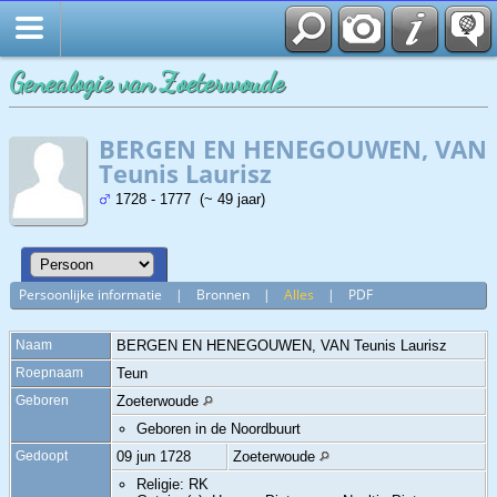
Genealogie van Zoeterwoude
BERGEN EN HENEGOUWEN, VAN
Teunis Laurisz
1728 - 1777 (~ 49 jaar)
Persoonlijke informatie
|
Bronnen
|
Alles
|
PDF
Naam
BERGEN EN HENEGOUWEN, VAN
Teunis Laurisz
Roepnaam
Teun
Geboren
Zoeterwoude
Geboren in de Noordbuurt
Gedoopt
09 jun 1728
Zoeterwoude
Religie: RK