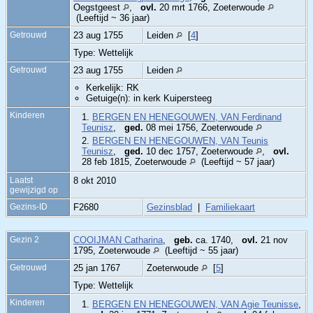
Oegstgeest
,
ovl.
20 mrt 1766, Zoeterwoude
(Leeftijd ~ 36 jaar)
Getrouwd
23 aug 1755
Leiden
[
4
]
Type: Wettelijk
Getrouwd
23 aug 1755
Leiden
Kerkelijk: RK
Getuige(n): in kerk Kuipersteeg
Kinderen
1.
BERGEN EN HENEGOUWEN, VAN Ferdinand
Teunisz
,
ged.
08 mei 1756, Zoeterwoude
2.
BERGEN EN HENEGOUWEN, VAN Teunis
Teunisz
,
ged.
10 dec 1757, Zoeterwoude
,
ovl.
28 feb 1815, Zoeterwoude
(Leeftijd ~ 57 jaar)
Laatst
8 okt 2010
gewijzigd op
Gezins-ID
F2680
Gezinsblad
|
Familiekaart
Gezin 2
COOIJMAN Catharina
,
geb.
ca. 1740,
ovl.
21 nov
1795, Zoeterwoude
(Leeftijd ~ 55 jaar)
Getrouwd
25 jan 1767
Zoeterwoude
[
5
]
Type: Wettelijk
Kinderen
1.
BERGEN EN HENEGOUWEN, VAN Agie Teunisse
,