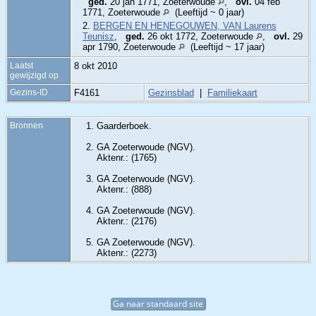
ged.
20 jan 1771, Zoeterwoude
,
ovl.
04 feb
1771, Zoeterwoude
(Leeftijd ~ 0 jaar)
2.
BERGEN EN HENEGOUWEN, VAN Laurens
Teunisz
,
ged.
26 okt 1772, Zoeterwoude
,
ovl.
29
apr 1790, Zoeterwoude
(Leeftijd ~ 17 jaar)
Laatst
8 okt 2010
gewijzigd op
Gezins-ID
F4161
Gezinsblad
|
Familiekaart
Bronnen
Gaarderboek.
GA Zoeterwoude (NGV).
Aktenr.: (1765)
GA Zoeterwoude (NGV).
Aktenr.: (888)
GA Zoeterwoude (NGV).
Aktenr.: (2176)
GA Zoeterwoude (NGV).
Aktenr.: (2273)
Ga naar standaard site