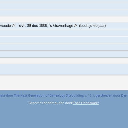
erwoude
,
ovl.
09 dec 1909, 's-Gravenhage
(Leeftijd 69 jaar)
aakt door
The Next Generation of Genealogy Sitebuilding
v. 13.1, geschreven door Dar
Gegevens onderhouden door
Thea Onderwater
.