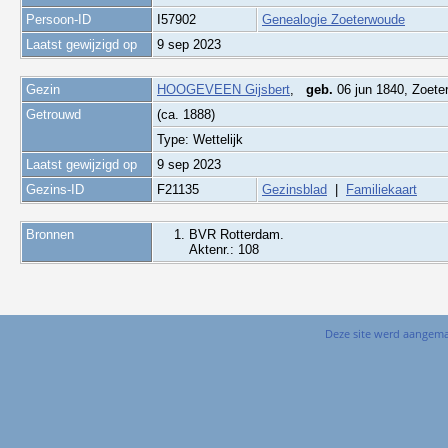
Persoon-ID
I57902
Genealogie Zoeterwoude
Laatst gewijzigd op
9 sep 2023
Gezin
HOOGEVEEN Gijsbert
,
geb.
06 jun 1840, Zoet
Getrouwd
(ca. 1888)
Type: Wettelijk
Laatst gewijzigd op
9 sep 2023
Gezins-ID
F21135
Gezinsblad
|
Familiekaart
Bronnen
BVR Rotterdam.
Aktenr.: 108
Deze site werd aangem