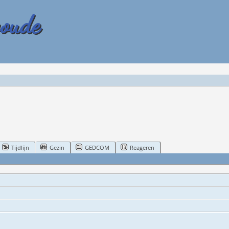
woude
Tijdlijn
Gezin
GEDCOM
Reageren