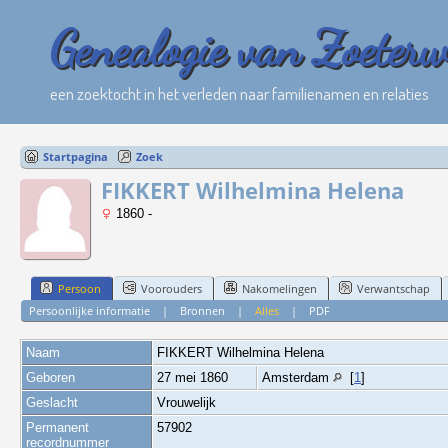
Genealogie van Zoeter
een zoektocht in het verleden naar familienamen en relaties
Startpagina
Zoek
FIKKERT Wilhelmina Helena
1860 -
Persoon
Voorouders
Nakomelingen
Verwantschap
Persoonlijke informatie
|
Bronnen
|
Alles
|
PDF
Naam
FIKKERT
Wilhelmina Helena
Geboren
27 mei 1860
Amsterdam
[
1
]
Geslacht
Vrouwelijk
Permanent
57902
recordnummer