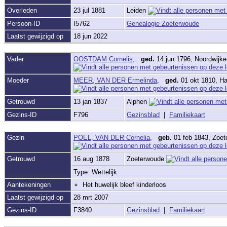
Overleden
23 jul 1881
Leiden
Persoon-ID
I5762
Genealogie Zoeterwoude
Laatst gewijzigd op
18 jun 2022
Vader
OOSTDAM Cornelis
,
ged.
14 jun 1796, Noordwijk
Moeder
MEER, VAN DER Ermelinda
,
ged.
01 okt 1810, H
Getrouwd
13 jan 1837
Alphen
Gezins-ID
F796
Gezinsblad
|
Familiekaart
Gezin
POEL, VAN DER Cornelia
,
geb.
01 feb 1843, Zoe
Getrouwd
16 aug 1878
Zoeterwoude
Type: Wettelijk
Aantekeningen
Het huwelijk bleef kinderloos
Laatst gewijzigd op
28 mrt 2007
Gezins-ID
F3840
Gezinsblad
|
Familiekaart