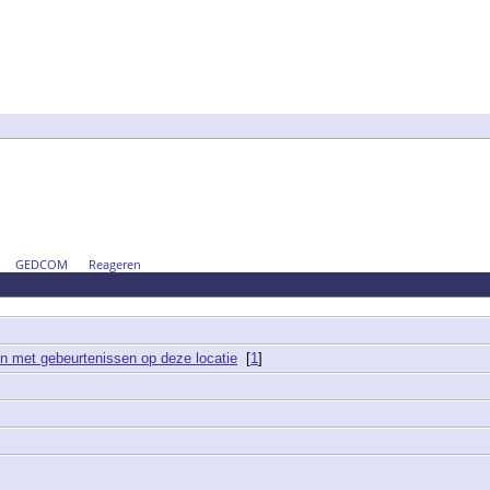
GEDCOM
Reageren
[
1
]