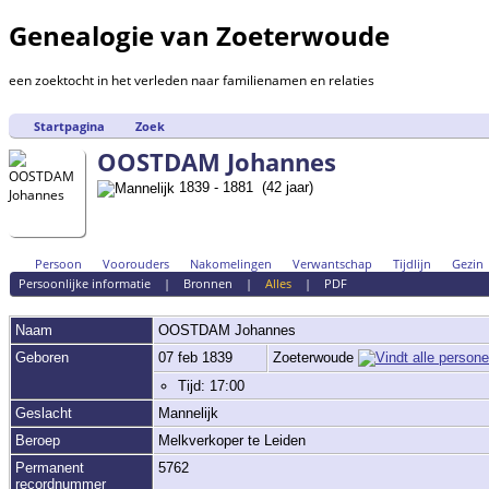
Genealogie van Zoeterwoude
een zoektocht in het verleden naar familienamen en relaties
Startpagina
Zoek
OOSTDAM Johannes
1839 - 1881 (42 jaar)
Persoon
Voorouders
Nakomelingen
Verwantschap
Tijdlijn
Gezin
Persoonlijke informatie
|
Bronnen
|
Alles
|
PDF
Naam
OOSTDAM
Johannes
Geboren
07 feb 1839
Zoeterwoude
Tijd: 17:00
Geslacht
Mannelijk
Beroep
Melkverkoper te Leiden
Permanent
5762
recordnummer